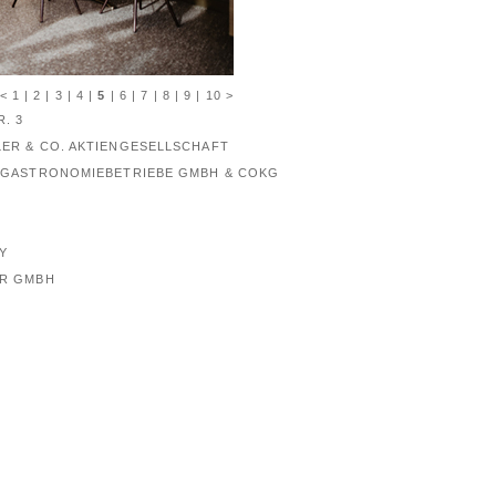
<
1
|
2
|
3
|
4
|
5
|
6
|
7
|
8
|
9
|
10
>
. 3
ER & CO. AKTIENGESELLSCHAFT
 GASTRONOMIEBETRIEBE GMBH & COKG
NY
UR GMBH