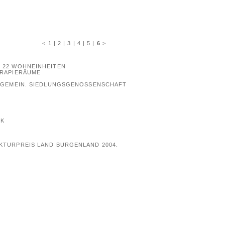
<
1
|
2
|
3
|
4
|
5
|
6
>
 22 WOHNEINHEITEN
ERAPIERÄUME
. GEMEIN. SIEDLUNGSGENOSSENSCHAFT
EK
KTURPREIS LAND BURGENLAND 2004.