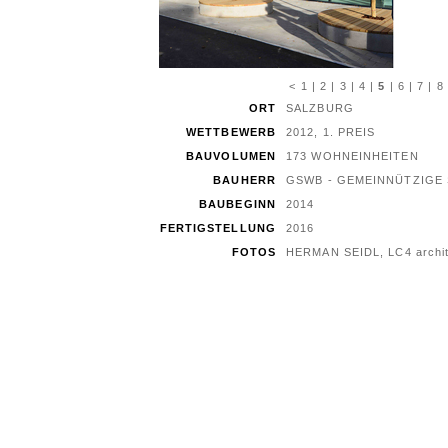
<
1
|
2
|
3
|
4
|
5
|
6
|
7
|
8
ORT
SALZBURG
WETTBEWERB
2012, 1. PREIS
BAUVOLUMEN
173 WOHNEINHEITEN
BAUHERR
GSWB - GEMEINNÜTZIGE
BAUBEGINN
2014
FERTIGSTELLUNG
2016
FOTOS
HERMAN SEIDL, LC4 archit