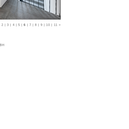
|
2
|
3
|
4
|
5
|
6
|
7
|
8
|
9
|
10
|
11
>
BH